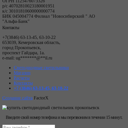
ОГРН 1125476073326
р/с 40702810023180001951
к/с 30101810600000000774
БИК 045004774 Филиал "Новосибирский " АО
"Альфа-Банк"
Контакты
+7(3846) 63-13-45, 63-10-22
653039, Кемеровская область,
город Прокопьевск,
проспект Гайдара, 1а.
е-mail:
ug
*******
@
**
il.ru
Светодиодные светильники
Магазин
Расчеты
Контакты
+7 (3846) 63-13-45, 63-10-22
Создание сайта
FactorX
Введите свой номер телефона и мы перезвоним в течении 15 минут.