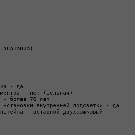
 значение)

ка - да

ментов - нет (цельная)

 - более 70 лет

 установки внутренней подсветки - да

нштейна - вставной двухрожковый