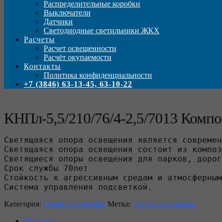
Распределительные коробки
Выключатели
Датчики
Светодиодные светильники ЖКХ
Расчеты
Расчет освещенности
Расчёт окупаемости
Контакты
Политика конфиденциальности
+7 (3846) 63-13-45, 63-10-22
КНПл-5,5/210/76/4-2,5/7013 Компо
Светящаяся опора освещения является современ
Светящаяся опора освещения состоит из композ
Светящиеся опоры освещения для парков, дорог
Срок службы 70лет

Стойкость к агрессивным средам и атмосферным
Система управления подсветкой.
Категория:
Опоры освещения
Метка:
светящиеся опоры
Описание