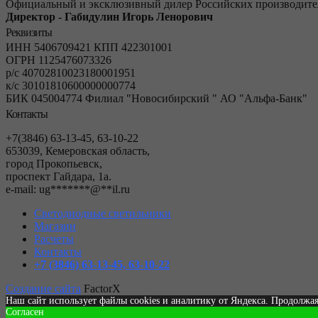
Официальный и эксклюзивный дилер Российских производител
Директор - Габидулин Игорь Ленорович
Реквизиты
ИНН 5406709421 КПП 422301001
ОГРН 1125476073326
р/с 40702810023180001951
к/с 30101810600000000774
БИК 045004774 Филиал "Новосибирский " АО "Альфа-Банк"
Контакты
+7(3846) 63-13-45, 63-10-22
653039, Кемеровская область,
город Прокопьевск,
проспект Гайдара, 1а.
е-mail:
ug
*******
@
**
il.ru
Светодиодные светильники
Магазин
Расчеты
Контакты
+7 (3846) 63-13-45, 63-10-22
Создание сайта
FactorX
Наш сайт использует файлы cookies и аналитику от Яндекса. Продолжая
Согласен