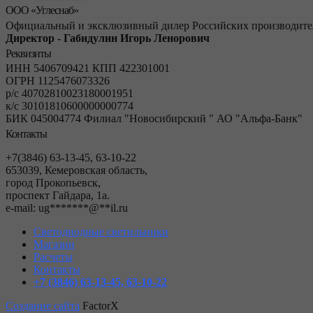
ООО «Углеснаб»
Официальный и эксклюзивный дилер Российских производител
Директор - Габидулин Игорь Ленорович
Реквизиты
ИНН 5406709421 КПП 422301001
ОГРН 1125476073326
р/с 40702810023180001951
к/с 30101810600000000774
БИК 045004774 Филиал "Новосибирский " АО "Альфа-Банк"
Контакты
+7(3846) 63-13-45, 63-10-22
653039, Кемеровская область,
город Прокопьевск,
проспект Гайдара, 1а.
е-mail:
ug
*******
@
**
il.ru
Светодиодные светильники
Магазин
Расчеты
Контакты
+7 (3846) 63-13-45, 63-10-22
Создание сайта
FactorX