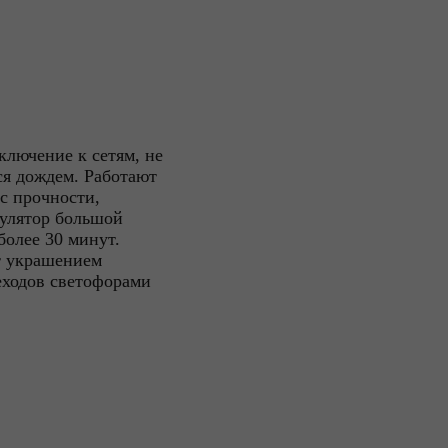
ключение к сетям, не
ся дождем. Работают
с прочности,
мулятор большой
олее 30 минут.
т украшением
еходов светофорами