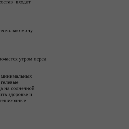
состав входит
несколько минут
лючается утром перед
и минимальных
 гелевые
да на солнечной
ить здоровье и
 пешеходные