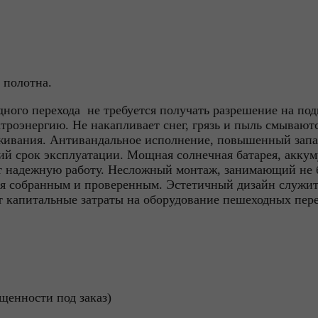
 полотна.
ного перехода не требуется получать разрешение на под
ктроэнергию. Не накапливает снег, грязь и пыль смывают
уживания. Антивандальное исполнение, повышенный запа
ий срок эксплуатации. Мощная солнечная батарея, акку
т надежную работу. Несложный монтаж, занимающий не б
ся собранным и проверенным. Эстетичный дизайн служи
т капитальные затраты на оборудование пешеходных пер
щенности под заказ)