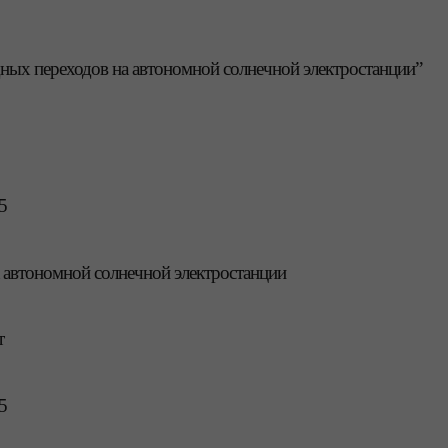
одных переходов на автономной солнечной электростанции”
5
 автономной солнечной электростанции
т
5