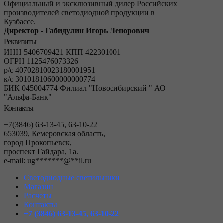
Официальный и эксклюзивный дилер Российских
производителей светодиодной продукции в
Кузбассе.
Директор - Габидулин Игорь Ленорович
Реквизиты
ИНН 5406709421 КПП 422301001
ОГРН 1125476073326
р/с 40702810023180001951
к/с 30101810600000000774
БИК 045004774 Филиал "Новосибирский " АО
"Альфа-Банк"
Контакты
+7(3846) 63-13-45, 63-10-22
653039, Кемеровская область,
город Прокопьевск,
проспект Гайдара, 1а.
е-mail:
ug
*******
@
**
il.ru
Светодиодные светильники
Магазин
Расчеты
Контакты
+7 (3846) 63-13-45, 63-10-22