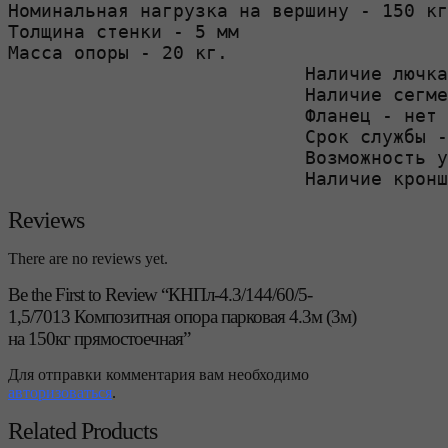
Номинальная нагрузка на вершину - 150 кг

Толщина стенки - 5 мм

Масса опоры - 20 кг.

                           Наличие лючка
                           Наличие сегме
                           Фланец - нет

                           Срок службы -
                           Возможность у
                           Наличие кронш
Reviews
There are no reviews yet.
Be the First to Review “КНПл-4.3/144/60/5-
1,5/7013 Композитная опора парковая 4.3м (3м)
на 150кг прямостоечная”
Для отправки комментария вам необходимо
авторизоваться
.
Related Products