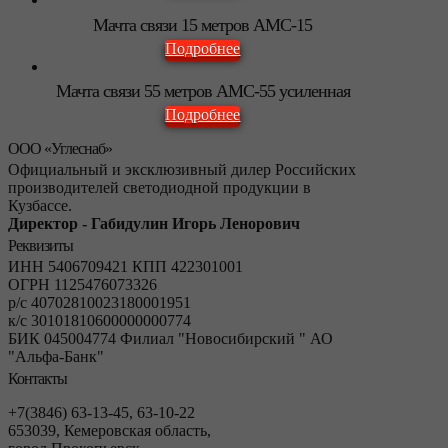
Мачта связи 15 метров АМС-15
Подробнее
Мачта связи 55 метров АМС-55 усиленная
Подробнее
ООО «Углеснаб»
Официальный и эксклюзивный дилер Российских
производителей светодиодной продукции в
Кузбассе.
Директор - Габидулин Игорь Ленорович
Реквизиты
ИНН 5406709421 КПП 422301001
ОГРН 1125476073326
р/с 40702810023180001951
к/с 30101810600000000774
БИК 045004774 Филиал "Новосибирский " АО
"Альфа-Банк"
Контакты
+7(3846) 63-13-45, 63-10-22
653039, Кемеровская область,