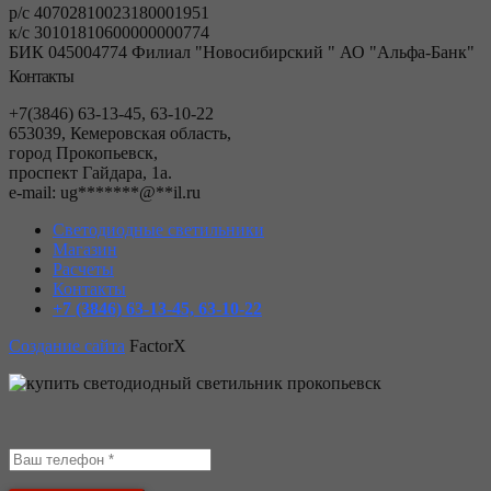
р/с 40702810023180001951
к/с 30101810600000000774
БИК 045004774 Филиал "Новосибирский " АО "Альфа-Банк"
Контакты
+7(3846) 63-13-45, 63-10-22
653039, Кемеровская область,
город Прокопьевск,
проспект Гайдара, 1а.
е-mail:
ug
*******
@
**
il.ru
Светодиодные светильники
Магазин
Расчеты
Контакты
+7 (3846) 63-13-45, 63-10-22
Создание сайта
FactorX