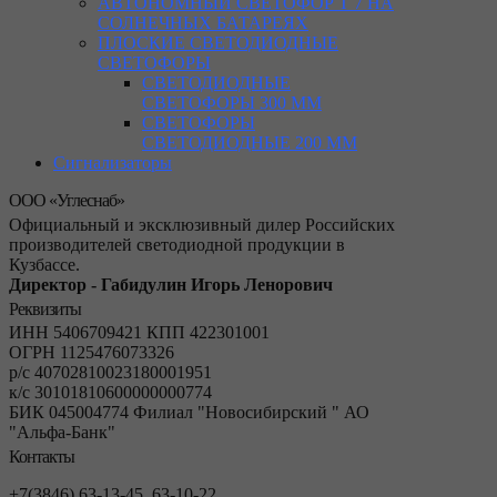
АВТОНОМНЫЙ СВЕТОФОР Т 7 НА
СОЛНЕЧНЫХ БАТАРЕЯХ
ПЛОСКИЕ СВЕТОДИОДНЫЕ
СВЕТОФОРЫ
СВЕТОДИОДНЫЕ
СВЕТОФОРЫ 300 ММ
СВЕТОФОРЫ
СВЕТОДИОДНЫЕ 200 ММ
Сигнализаторы
ООО «Углеснаб»
Официальный и эксклюзивный дилер Российских
производителей светодиодной продукции в
Кузбассе.
Директор - Габидулин Игорь Ленорович
Реквизиты
ИНН 5406709421 КПП 422301001
ОГРН 1125476073326
р/с 40702810023180001951
к/с 30101810600000000774
БИК 045004774 Филиал "Новосибирский " АО
"Альфа-Банк"
Контакты
+7(3846) 63-13-45, 63-10-22