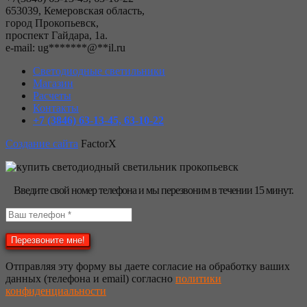
653039, Кемеровская область,
город Прокопьевск,
проспект Гайдара, 1а.
е-mail:
ug
*******
@
**
il.ru
Светодиодные светильники
Магазин
Расчеты
Контакты
+7 (3846) 63-13-45, 63-10-22
Создание сайта
FactorX
Введите свой номер телефона и мы перезвоним в течении 15 минут.
Отправляя эту форму вы даете согласие на обработку ваших
данных (телефона и email) согласно
политики
конфиденциальности